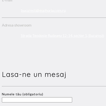
bucuresti@euphoria.com.ro
Adresa showroom
Strada Teodosie Rudeanu 12-14, sector 1, Bucuresti
Lasa-ne un mesaj
Numele tău (obligatoriu)