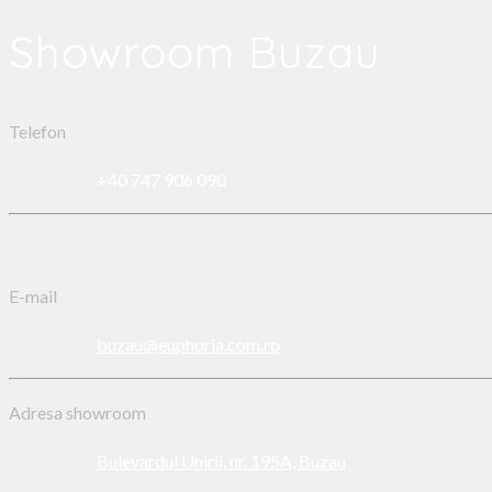
Showroom Buzau
Telefon
+40 747 906 090
E-mail
buzau@euphoria.com.ro
Adresa showroom
Bulevardul Unirii, nr. 195A, Buzau