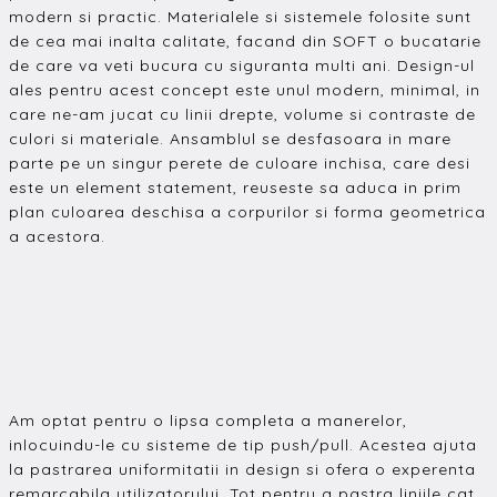
modern si practic. Materialele si sistemele folosite sunt
de cea mai inalta calitate, facand din SOFT o bucatarie
de care va veti bucura cu siguranta multi ani. Design-ul
ales pentru acest concept este unul modern, minimal, in
care ne-am jucat cu linii drepte, volume si contraste de
culori si materiale. Ansamblul se desfasoara in mare
parte pe un singur perete de culoare inchisa, care desi
este un element statement, reuseste sa aduca in prim
plan culoarea deschisa a corpurilor si forma geometrica
a acestora.
Am optat pentru o lipsa completa a manerelor,
inlocuindu-le cu sisteme de tip push/pull. Acestea ajuta
la pastrarea uniformitatii in design si ofera o experenta
remarcabila utilizatorului. Tot pentru a pastra liniile cat