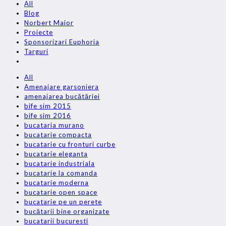
All
Blog
Norbert Maior
Proiecte
Sponsorizari Euphoria
Targuri
All
Amenajare garsoniera
amenajarea bucătăriei
bife sim 2015
bife sim 2016
bucataria murano
bucatarie compacta
bucatarie cu fronturi curbe
bucatarie eleganta
bucatarie industriala
bucatarie la comanda
bucatarie moderna
bucatarie open space
bucatarie pe un perete
bucătarii bine organizate
bucatarii bucuresti