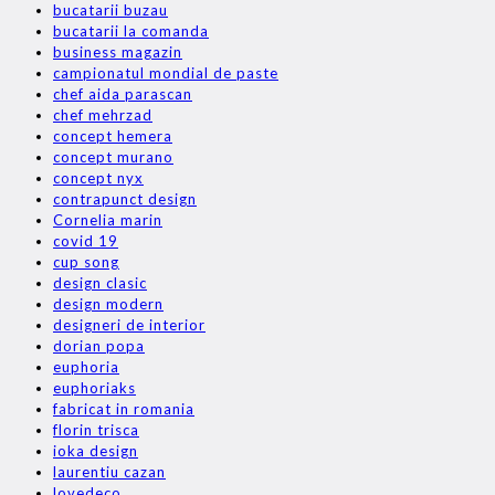
bucatarii buzau
bucatarii la comanda
business magazin
campionatul mondial de paste
chef aida parascan
chef mehrzad
concept hemera
concept murano
concept nyx
contrapunct design
Cornelia marin
covid 19
cup song
design clasic
design modern
designeri de interior
dorian popa
euphoria
euphoriaks
fabricat in romania
florin trisca
ioka design
laurentiu cazan
lovedeco