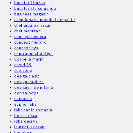
bucatarii buzau
bucatarii la comanda
business magazin
campionatul mondial de paste
chef aida parascan
chef mehrzad
concept hemera
concept murano
concept nyx
contrapunct design
Cornelia marin
covid 19
cup song
design clasic
design modern
designeri de interior
dorian popa
euphoria
euphoriaks
fabricat in romania
florin trisca
ioka design
laurentiu cazan
lovedeco