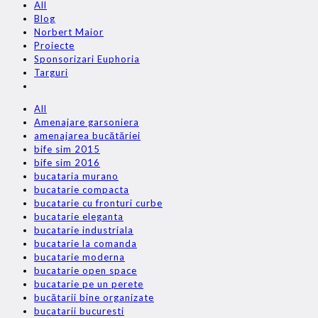
All
Blog
Norbert Maior
Proiecte
Sponsorizari Euphoria
Targuri
All
Amenajare garsoniera
amenajarea bucătăriei
bife sim 2015
bife sim 2016
bucataria murano
bucatarie compacta
bucatarie cu fronturi curbe
bucatarie eleganta
bucatarie industriala
bucatarie la comanda
bucatarie moderna
bucatarie open space
bucatarie pe un perete
bucătarii bine organizate
bucatarii bucuresti